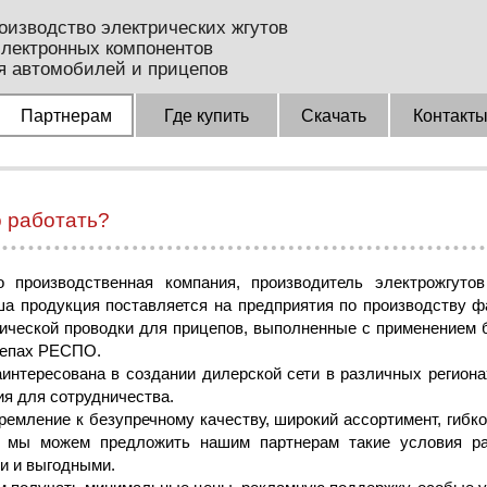
оизводство электрических жгутов
электронных компонентов
я автомобилей и прицепов
Партнерам
Где купить
Скачать
Контакт
 работать?
роизводственная компания, производитель электрожгуто
ша продукция поставляется на предприятия по производству 
ческой проводки для прицепов, выполненные с применением 
цепах РЕСПО.
тересована в создании дилерской сети в различных региона
я для сотрудничества.
ремление к безупречному качеству, широкий ассортимент, гибк
у мы можем предложить нашим партнерам такие условия ра
и и выгодными.