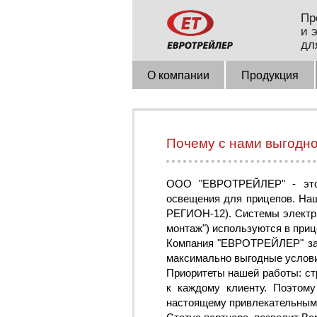
Пр
и 
дл
О компании
Продукция
Почему c нами выгодно
ООО "ЕВРОТРЕЙЛЕР" - это п
освещения для прицепов. На
РЕГИОН-12). Системы электри
монтаж") используются в при
Компания "ЕВРОТРЕЙЛЕР" заин
максимально выгодные услови
Приоритеты нашей работы: ст
к каждому клиенту. Поэтом
настоящему привлекательным