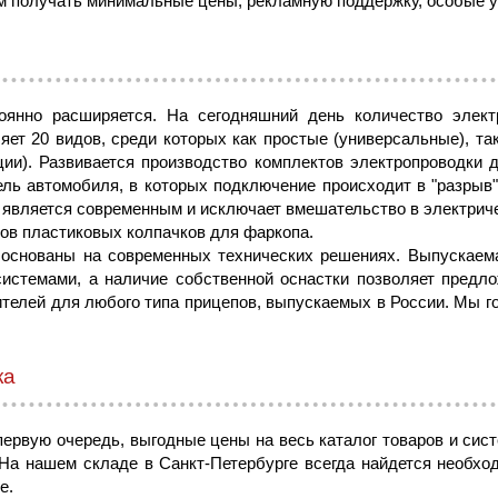
ам получать минимальные цены, рекламную поддержку, особые у
оянно расширяется. На сегодняшний день количество элек
яет 20 видов, среди которых как простые (универсальные), та
ии). Развивается производство комплектов электропроводки 
ель автомобиля, в которых подключение происходит в "разрыв
 является современным и исключает вмешательство в электрич
ов пластиковых колпачков для фаркопа.
основаны на современных технических решениях. Выпускаем
истемами, а наличие собственной оснастки позволяет предл
ителей для любого типа прицепов, выпускаемых в России. Мы г
ка
ервую очередь, выгодные цены на весь каталог товаров и сис
 На нашем складе в Санкт-Петербурге всегда найдется необхо
е.